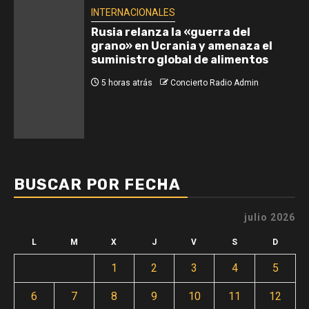
INTERNACIONALES
Rusia relanza la «guerra del
grano» en Ucrania y amenaza el
suministro global de alimentos
5 horas atrás
Concierto Radio Admin
BUSCAR POR FECHA
julio 2026
L
M
X
J
V
S
D
1
2
3
4
5
6
7
8
9
10
11
12