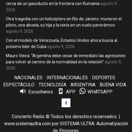
cerca de un gasoducto en la frontera con Rumania
agosto 9,
2026
Otra tragedia con un helicóptero en Río de Janeiro: murieron el
piloto, una abuela, su hija y la nieta en un vuelo panorámico
agosto 9, 2026
Con el modelo de Venezuela, Estados Unidos ahora busca al
próximo líder de Cuba
agosto 9, 2026
Mauro Vieira: “Argentina debe cesar de inmediato las agresiones
para volver al camino de la normalidad en la relación”
agosto 9,
2026
NACIONALES
INTERNACIONALES
DEPORTES
ESPECTÁCULO
TECNOLOGÍA
ARGENTINA
BUENA VIDA
Escuchanos
APP
WHATSAPP
Facebook
Concierto Radio © Todos los derechos reservados.
|
www.sistemaultra.com
por SISTEMA ULTRA: Automatización
de Emisoras.