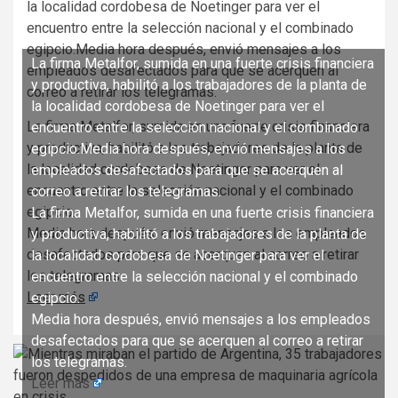
la localidad cordobesa de Noetinger para ver el
encuentro entre la selección nacional y el combinado
egipcio.Media hora después, envió mensajes a los
La firma Metalfor, sumida en una fuerte crisis financiera
empleados desafectados para que se acerquen al
y productiva, habilitó a los trabajadores de la planta de
correo a retirar los telegramas.
la localidad cordobesa de Noetinger para ver el
La firma Metalfor, sumida en una fuerte crisis financiera
encuentro entre la selección nacional y el combinado
y productiva, habilitó a los trabajadores de la planta de
egipcio.Media hora después, envió mensajes a los
la localidad cordobesa de Noetinger para ver el
empleados desafectados para que se acerquen al
encuentro entre la selección nacional y el combinado
correo a retirar los telegramas.
egipcio.
La firma Metalfor, sumida en una fuerte crisis financiera
Media hora después, envió mensajes a los empleados
y productiva, habilitó a los trabajadores de la planta de
desafectados para que se acerquen al correo a retirar
la localidad cordobesa de Noetinger para ver el
los telegramas.
encuentro entre la selección nacional y el combinado
Leer más
egipcio.
Media hora después, envió mensajes a los empleados
desafectados para que se acerquen al correo a retirar
los telegramas.
Leer más