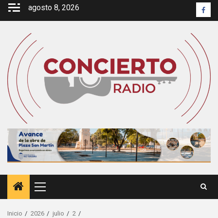
Saltar
agosto 8, 2026
Face
al
contenido
Menú
principal
Inicio
2026
julio
2