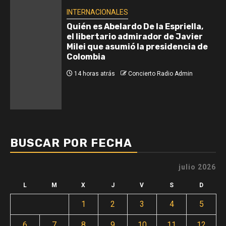
INTERNACIONALES
Quién es Abelardo De la Espriella,
el libertario admirador de Javier
Milei que asumió la presidencia de
Colombia
14 horas atrás
Concierto Radio Admin
BUSCAR POR FECHA
julio 2026
L
M
X
J
V
S
D
1
2
3
4
5
6
7
8
9
10
11
12