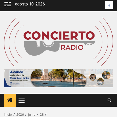
Saltar
agosto 10, 2026
Face
al
contenido
Menú
principal
Inicio
2026
junio
28