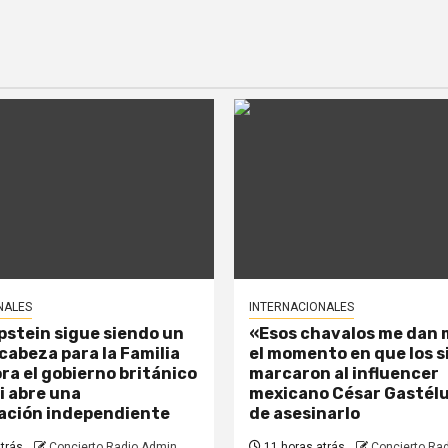
NALES
INTERNACIONALES
Epstein sigue siendo un
«Esos chavalos me dan 
cabeza para la Familia
el momento en que los s
ora el gobierno británico
marcaron al influencer
i abre una
mexicano César Gastél
ación independiente
de asesinarlo
trás
Concierto Radio Admin
11 horas atrás
Concierto Ra