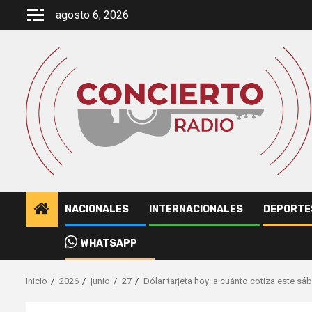
Saltar
agosto 6, 2026
al
contenido
NACIONALES
INTERNACIONALES
DEPORTE
WHATSAPP
Inicio
2026
junio
27
Dólar tarjeta hoy: a cuánto cotiza este sá