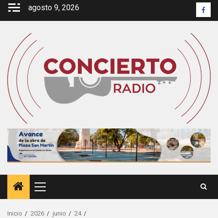
Saltar
agosto 9, 2026
Face
al
contenido
Menú
principal
Inicio
2026
junio
24